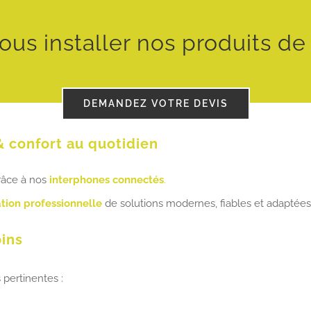
ous installer nos produits de
DEMANDEZ VOTRE DEVIS
& confort au quotidien
grâce à nos
interphones connectés
.
ation professionnelle
de solutions modernes, fiables et adaptées
oins
 pertinentes :