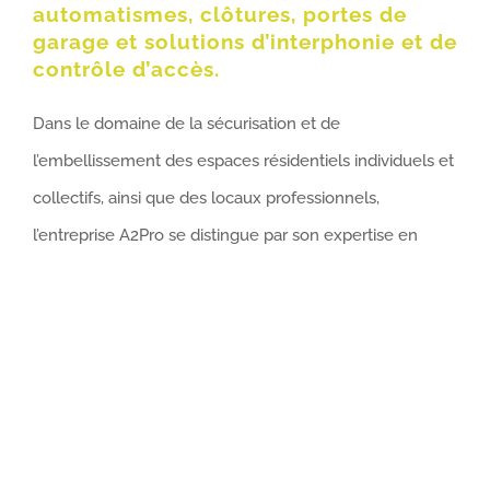
automatismes, clôtures, portes de
garage et solutions d’interphonie et de
contrôle d’accès.
Dans le domaine de la sécurisation et de
l’embellissement des espaces résidentiels individuels et
collectifs, ainsi que des locaux professionnels,
l’entreprise A2Pro se distingue par son expertise en
matière d’installation qualitative de portails,
automatismes, clôtures, portes de garage et de
solutions de contrôle d’accès. Nous sommes reconnus
pour notre savoir-faire et notre engagement. Nous
offrons des solutions personnalisées qui allient sécurité,
esthétique et fiabilité.